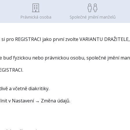
Právnická osoba
Společné jmění manželů
u si pro REGISTRACI jako první zvolte VARIANTU DRAŽITELE, 
buď fyzickou nebo právnickou osobu, společné jmění manže
EGISTRACI.
ivě a včetně diakritiky.
lnit v Nastavení → Změna údajů.