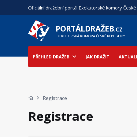
Oficiální dražební portál Exekutorské komory České
PORTÁLDRAŽEB
.CZ
EXEKUTORSKÁ KOMORA ČESKÉ REPUBLIKY
PŘEHLED DRAŽEB
JAK DRAŽIT
AKTUAL
Registrace
Registrace