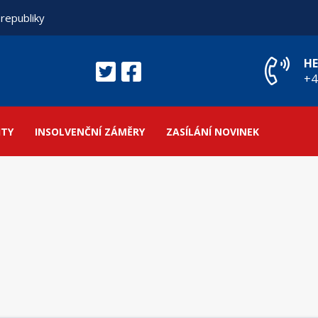
 republiky
HE
+4
ITY
INSOLVENČNÍ ZÁMĚRY
ZASÍLÁNÍ NOVINEK