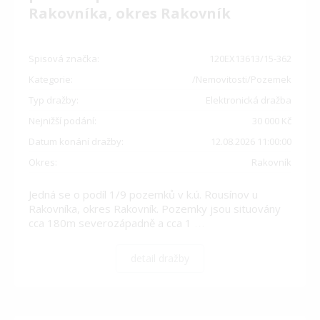
Rakovníka, okres Rakovník
Spisová značka:
120EX13613/15-362
Kategorie:
/Nemovitosti/Pozemek
Typ dražby:
Elektronická dražba
Nejnižší podání:
30 000 Kč
Datum konání dražby:
12.08.2026 11:00:00
Okres:
Rakovník
Jedná se o podíl 1/9 pozemků v k.ú. Rousínov u
Rakovníka, okres Rakovník. Pozemky jsou situovány
cca 180m severozápadně a cca 1
…
detail dražby