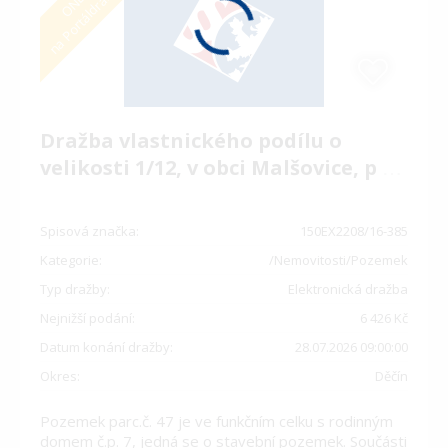
na Portáldražeb.cz
Dražba vlastnického podílu o
velikosti 1/12, v obci Malšovice, p
…
Spisová značka:
150EX2208/16-385
Kategorie:
/Nemovitosti/Pozemek
Typ dražby:
Elektronická dražba
Nejnižší podání:
6 426 Kč
Datum konání dražby:
28.07.2026 09:00:00
Okres:
Děčín
Pozemek parc.č. 47 je ve funkčním celku s rodinným
domem č.p. 7, jedná se o stavební pozemek. Součásti