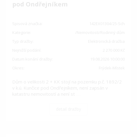
pod Ondřejníkem
Spisová značka:
142EX01304/25-Sch
Kategorie:
/Nemovitosti/Rodinný dům
Typ dražby:
Elektronická dražba
Nejnižší podání:
2 270 000 Kč
Datum konání dražby:
19.08.2026 10:00:00
Okres:
Frýdek-Místek
Dům o velikosti 2 + KK stojí na pozemku p.č. 1892/2
v k.ú. Kunčice pod Ondřejníkem, není zapsán v
katastru nemovitostí a není st
…
detail dražby