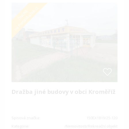
na Portáldražeb.cz
ONLINE
Dražba jiné budovy v obci Kroměříž
Spisová značka:
150EX1819/25-120
Kategorie:
/Nemovitosti/Rekreační objekt