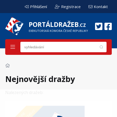
Přihlášení
Registrace
Kontakt
PORTÁLDRAŽEB
.CZ
EXEKUTORSKÁ KOMORA ČESKÉ REPUBLIKY
Nejnovější dražby
Nalezených dražeb:
ONLINE