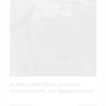
Dražba podíl 2/3 na pozemku -
ostatní plocha, k.ú. Nedvědice pod
…
Spisová značka:
006DD1/26-9