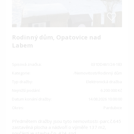
Rodinný dům, Opatovice nad
Labem
Spisová značka:
031DD461/24-183
Kategorie:
/Nemovitosti/Rodinný dům
Typ dražby:
Elektronická dražba
Nejnižší podání:
6 200 000 Kč
Datum konání dražby:
14.08.2026 10:00:00
Okres:
Pardubice
Předmětem dražby jsou tyto nemovitosti:-parc.č.645
zastavěná plocha a nádvoří o výměře 137 m2,
součástí je stavba č.p. 424, rod.
…