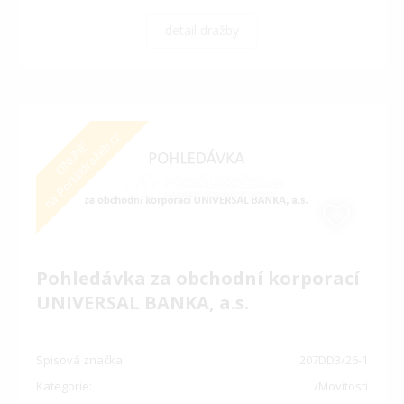
detail dražby
na Portáldražeb.cz
ONLINE
Pohledávka za obchodní korporací
UNIVERSAL BANKA, a.s.
Spisová značka:
207DD3/26-1
Kategorie:
/Movitosti