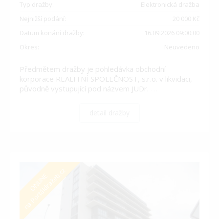
Typ dražby:
Elektronická dražba
Nejnižší podání:
20 000 Kč
Datum konání dražby:
16.09.2026 09:00:00
Okres:
Neuvedeno
Předmětem dražby je pohledávka obchodní
korporace REALITNÍ SPOLEČNOST, s.r.o. v likvidaci,
původně vystupující pod názvem JUDr.
…
detail dražby
na Portáldražeb.cz
ONLINE