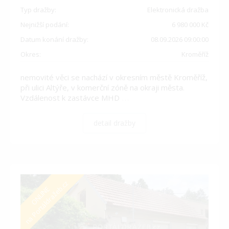
Typ dražby:
Elektronická dražba
Nejnižší podání:
6 980 000 Kč
Datum konání dražby:
08.09.2026 09:00:00
Okres:
Kroměříž
nemovité věci se nachází v okresním městě Kroměříž,
při ulici Altýře, v komerční zóně na okraji města.
Vzdálenost k zastávce MHD
…
detail dražby
na Portáldražeb.cz
ONLINE