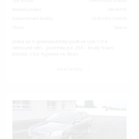
Typ dražby:
Elektronická dražba
Nejnižší podání:
384 667 Kč
Datum konání dražby:
23.09.2026 13:00:00
Okres:
Opava
Jedná se o spoluvlastnický podíl ve výši 1/2 k
nemovité věci - pozemku p.č. 255 - trvalý travní
porost, v k.ú. Kyjovice ve Slezs
…
detail dražby