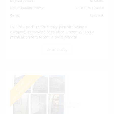
Nejnižší podání:
87 000 Kč
Datum konání dražby:
12.08.2026 10:00:00
Okres:
Rakovník
LV 376 - podíl 1/3Pozemky jsou situovány v
okrajové, zastavěné části obce. Pozemky jsou v
mírně sklonitém terénu a tvoří jednotn
…
detail dražby
na Portáldražeb.cz
ONLINE