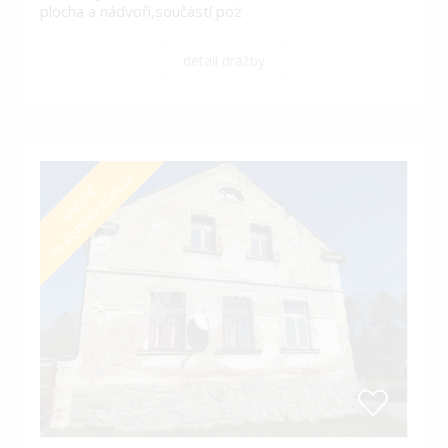
plocha a nádvoří,součástí poz
…
detail dražby
na Portáldražeb.cz
ONLINE