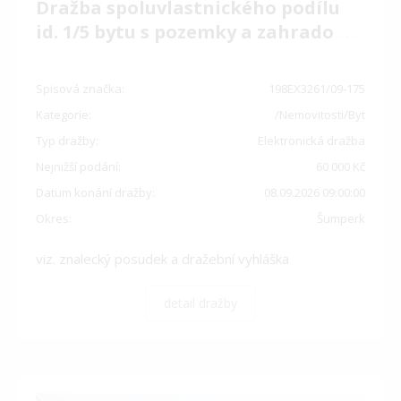
Dražba spoluvlastnického podílu
id. 1/5 bytu s pozemky a zahrado
…
Spisová značka:
198EX3261/09-175
Kategorie:
/Nemovitosti/Byt
Typ dražby:
Elektronická dražba
Nejnižší podání:
60 000 Kč
Datum konání dražby:
08.09.2026 09:00:00
Okres:
Šumperk
viz. znalecký posudek a dražební vyhláška
detail dražby