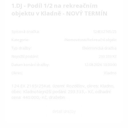
1.DJ - Podíl 1/2 na rekreačním
objektu v Kladně - NOVÝ TERMÍN
Spisová značka:
124EX2165/25
Kategorie:
/Nemovitosti/Rekreační objekt
Typ dražby:
Elektronická dražba
Nejnižší podání:
293 333 Kč
Datum konání dražby:
12.08.2026 10:30:00
Okres:
Kladno
124 EX 2165/25Kat. území: Rozdělov, okres: Kladno,
obec: KladnoNejnižší podání: 293.333,- Kč, odhadní
cena: 440.000,-Kč, dražebn
…
detail dražby